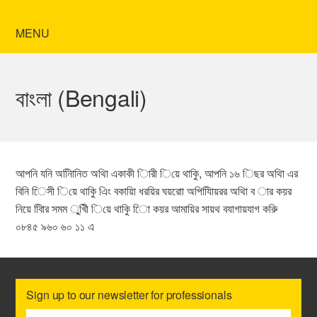
MENU
বাংলা (Bengali)
আপনি যনি অনিিানিত অথিা একাকী িারী িয়ে থাকুি, আপনি ১৬ িছর অথিা এর
বিনি িেসী িয়ে থাকুি এিং বকায়িা ধরয়ির ঘয়রাো অপিযিিায়রর অথিা ব ার কয়র
নিয়ে বিিার সমম ু্খীি িয়ে থাকুি িো কয়র আমায়ির সায়থ বযাগায়যাগ করুি
০৮৪৫ ৯৬০ ৬০ ১১ এ
Sign up to our newsletter for professionals